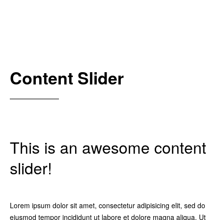
Content Slider
This is an awesome content
You can use it for any
Even Ice Cream!
slider!
purpose
At vero eos et accusamus et iusto odio dignissimos ducimus qui
blanditiis praesentium voluptatum deleniti atque corrupti quos
Lorem ipsum dolor sit amet, consectetur adipisicing elit, sed do
Sed ut perspiciatis unde omnis iste natus error sit voluptatem
dolores et quas molestias excepturi sint occaecati cupiditate non
eiusmod tempor incididunt ut labore et dolore magna aliqua. Ut
accusantium doloremque laudantium, totam rem aperiam,