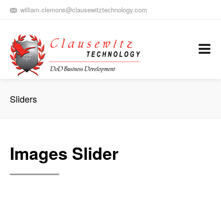
william.clemons@clausewitztechnology.com
(912) 659-0810
Army Aviation and Electronic Warfare / Business Development
Services
Sliders
Images Slider